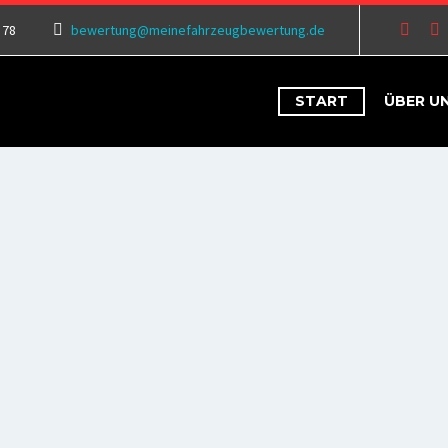
 78
bewertung@meinefahrzeugbewertung.de
START
ÜBER U
T MEIN