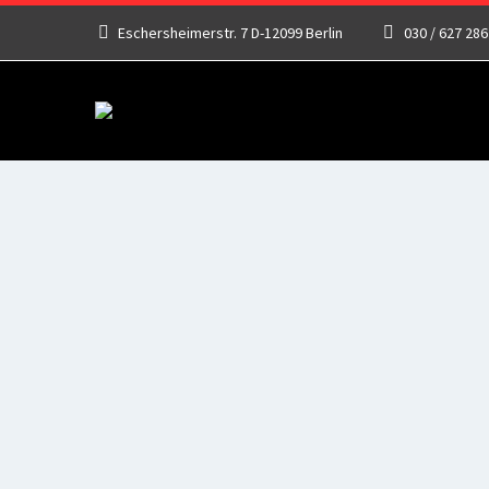
Eschersheimerstr. 7 D-12099 Berlin
030 / 627 286
WAS IS